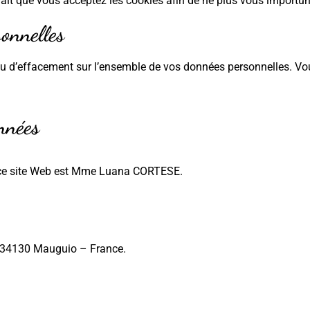
it que vous acceptez les cookies afin de ne plus vous importuner
sonnelles
ou d’effacement sur l’ensemble de vos données personnelles. Vou
nnées
e ce site Web est Mme Luana CORTESE.
– 34130 Mauguio – France.