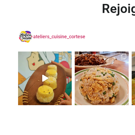
Rejoi
ateliers_cuisine_cortese