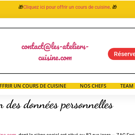
🎁
Cliquez ici pour offrir un cours de cuisine
. 🎁
contact@les-ateliers-
Réserve
cuisine.com
FFRIR UN COURS DE CUISINE
NOS CHEFS
TEAM 
n des données personnelles