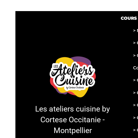
COURS 
> 
>
C
> 
Co
>
C
>
C
> 
Les ateliers cuisine by
> 
Cortese Occitanie -
Montpellier
> 