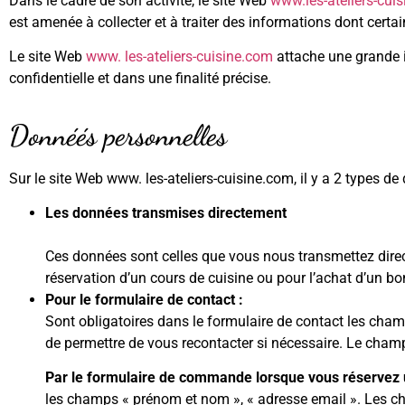
Dans le cadre de son activité, le site Web
www.les-ateliers-cui
est amenée à collecter et à traiter des informations dont certa
Le site Web
www. les-ateliers-cuisine.com
attache une grande i
confidentielle et dans une finalité précise.
Donnéés personnelles
Sur le site Web www. les-ateliers-cuisine.com, il y a 2 types de 
Les données transmises directement
Ces données sont celles que vous nous transmettez direct
réservation d’un cours de cuisine ou pour l’achat d’un b
Pour le formulaire de contact :
Sont obligatoires dans le formulaire de contact les champs
de permettre de vous recontacter si nécessaire. Le champ 
Par le formulaire de commande lorsque vous réservez u
les champs « prénom et nom », « adresse email ». Les ch