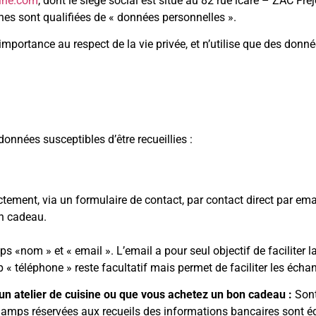
sine.com
, dont le siège social est situé au 82 rue icare – ZAC 
ines sont qualifiées de « données personnelles ».
mportance au respect de la vie privée, et n’utilise que des donn
données susceptibles d’être recueillies :
ement, via un formulaire de contact, par contact direct par emai
on cadeau.
 «nom » et « email ». L’email a pour seul objectif de faciliter l
« téléphone » reste facultatif mais permet de faciliter les écha
n atelier de cuisine ou que vous achetez un bon cadeau :
Sont
amps réservées aux recueils des informations bancaires sont ég